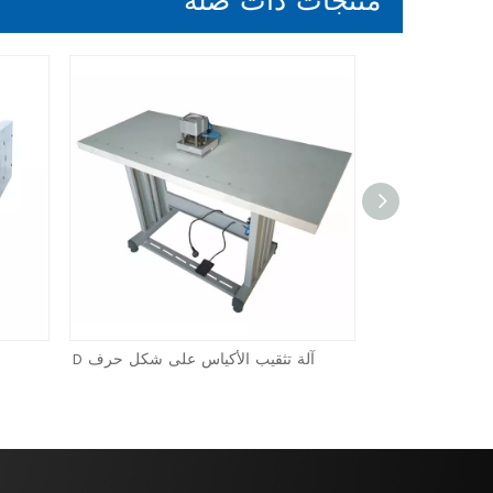
منتجات ذات صله
آلة صنع الأكياس غير المنسوجة HBL-DC700
آلة تثقيب الأكياس على شكل حرف D