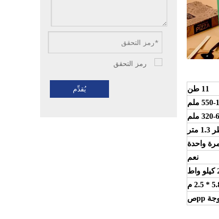
11 طن
يُقدِّم
550 ملم
320 ملم
1 متر
رة واحدة
نعم
اط
 ppص