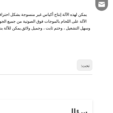
+86 - 13967759
huabo@rahuaboj
يمكن لهذه الآلة إنتاج أكياس غير منسوجة بشكل احترا
الآلة على اللحام بالموجات فوق الصوتية من جميع الجوا
وسهل التشغيل ، وختم ثابت ، وجميل ولائق.يمكن للآلة بدلاً
تحت:
سؤال