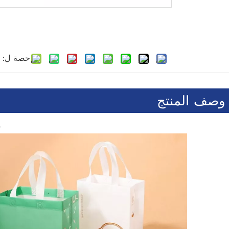
حصة ل:
وصف المنتج
S