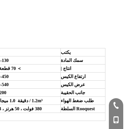
يكتب
سمك المادة
55-130 ج
انتاج |
＞ 70 قطعة / دقيقة
ارتفاع الكيس
200-450
عرض الكيس
180-540
جانب الحقيبة
0-200
طلب ضغط الهواء
1.2m³ / دقيقة 1.0 ميجا باسكال
+ 86-577-65133
Rooquest السلطة
380 فولت ، 50 هرتز ، 3 مراحل
+86 - 18757066