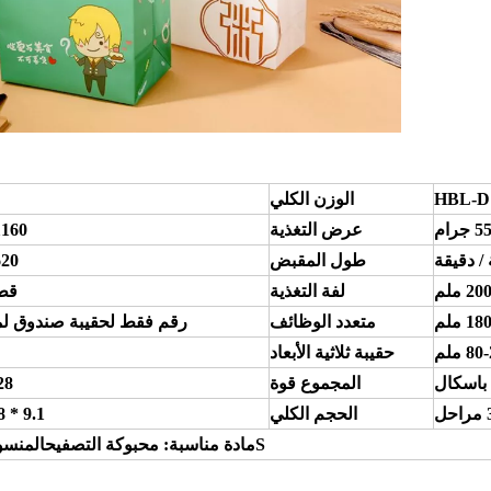
HBL-D
الوزن الكلي
رام
عرض التغذية
-1160
طول المقبض
-620
 ملم
لفة التغذية
قطر .3
 ملم
متعدد الوظائف
رقم فقط لحقيبة صندوق لم
8 ملم
حقيبة ثلاثية الأبعاد
المجموع
قوة
28 كيلو و
الحجم الكلي
9.1 * 5.8 * 2.5 م
S
مادة مناسبة:
محبوكة التصفيحالمنسوجة