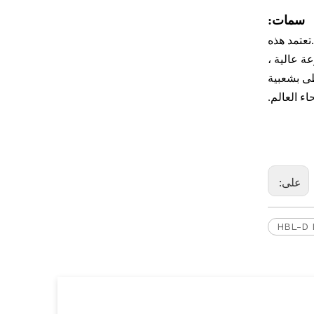
سمات:
تعتمد هذه
ة عالية ،
ظى بشعبية
اء العالم.
على: